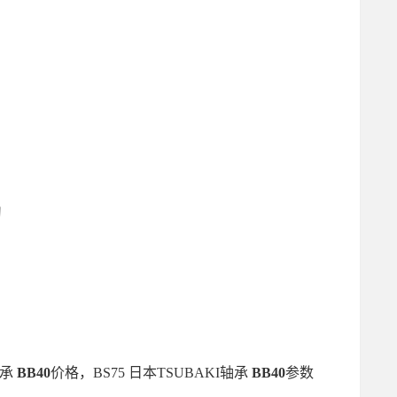
购
轴承
BB40
价格，BS75 日本TSUBAKI轴承
BB40
参数