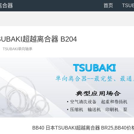
越离合器
首页
TSU
SUBAKI超越离合器 B204
TSUBAKI单向轴承
BB40 日本TSUBAKI超越离合器 BR25,BB40