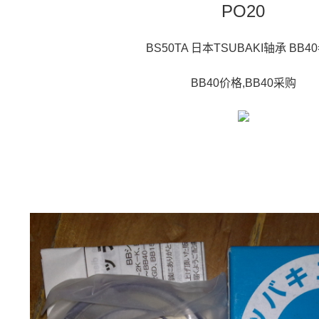
PO20
BS50TA 日本TSUBAKI轴承 BB4
BB40价格,BB40采购