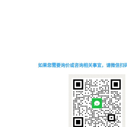
如果您需要询价或咨询相关事宜，请微信扫