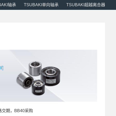
BAKI轴承
TSUBAKI单向轴承
TSUBAKI超越离合器
价格交期，BB40采购