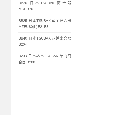
BB20 日本TSUBAKI离合器
MDEU70
BB25 日本TSUBAKI单向离合器
MZEU80(K)E2+E3
BB40 日本TSUBAKI超越离合器
B204
B203 日本椿本TSUBAKI单向离
合器 B208