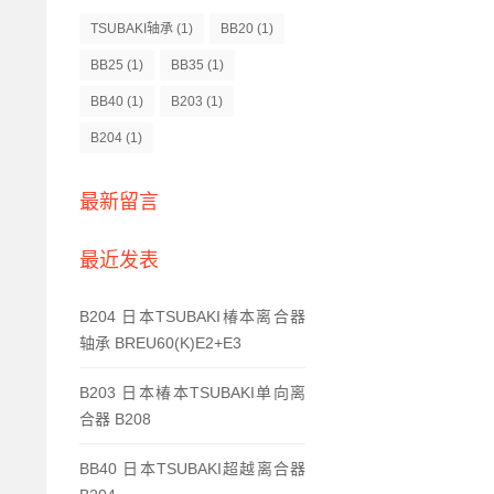
TSUBAKI轴承
(1)
BB20
(1)
BB25
(1)
BB35
(1)
BB40
(1)
B203
(1)
B204
(1)
最新留言
最近发表
B204 日本TSUBAKI椿本离合器
轴承 BREU60(K)E2+E3
B203 日本椿本TSUBAKI单向离
合器 B208
BB40 日本TSUBAKI超越离合器