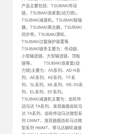
产品主要包括：TSUBAKI传动
链，TSUBAKI涨紧套(动力锁)，
TSUBAKI减速机，TSUBAKI联轴
器，TSUBAKI离合器，TSUBAKI
同步带，TSUBAKI滑轮，
TSUBAKI过载保护装置等,
TSUBAKI链条主要为：传动链、
小型输送链、大型输送链、顶板
链等。 TSUBAKI涨紧套(动
力锁)主要为：AS系列、AD-N系
列、AE系列、KE系列、TF系
列、SL系列、ML系列、RE-SS系
列、EL系列、EF系列。
TSUBAKI减速机主要为：齿轮传
动马达 TA系列、准双曲面齿轮马
达 TA系列、齿轮传动马达微型系
列 GMMT、准双曲面齿轮马达微
型系列 HMMT、带马达蜗轮减速