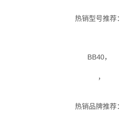
热销型号推荐：
BB40，
，
热销品牌推荐：