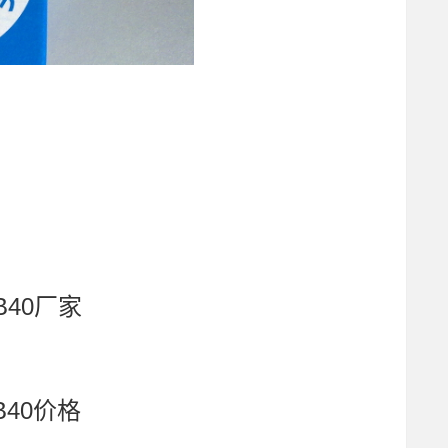
BB40厂家
B40价格